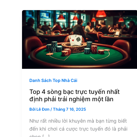
Danh Sách Top Nhà Cái
Top 4 sòng bạc trực tuyến nhất
định phải trải nghiệm một lần
Bởi
Lê Đơn
/
Tháng 7 16, 2025
Như rất nhiều lời khuyên mà bạn từng biết
đến khi chơi cá cược trực tuyến đó là phải
chọn […]