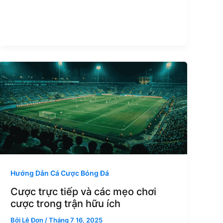
Hướng Dẫn Cá Cược Bóng Đá
Cược trực tiếp và các mẹo chơi
cược trong trận hữu ích
Bởi
Lê Đơn
/
Tháng 7 16, 2025