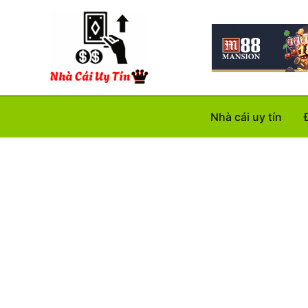
Nhảy
tới
nội
dung
Nhà cái uy tín