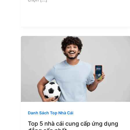
Danh Sách Top Nhà Cái
Top 5 nhà cái cung cấp ứng dụng