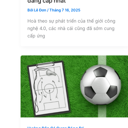
đẳng cấp nhất
Bởi
Lê Đơn
/
Tháng 7 16, 2025
Hoà theo sự phát triển của thế giới công
nghệ 4.0, các nhà cái cũng đã sớm cung
cấp ứng