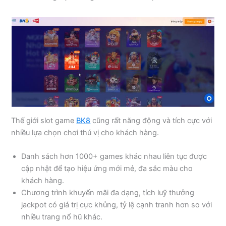
Thế giới slot game
BK8
cũng rất năng động và tích cực với
nhiều lựa chọn chơi thú vị cho khách hàng.
Danh sách hơn 1000+ games khác nhau liên tục được
cập nhật để tạo hiệu ứng mới mẻ, đa sắc màu cho
khách hàng.
Chương trình khuyến mãi đa dạng, tích luỹ thưởng
jackpot có giá trị cực khủng, tỷ lệ cạnh tranh hơn so với
nhiều trang nổ hũ khác.