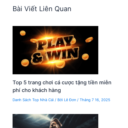
Bài Viết Liên Quan
Top 5 trang chơi cá cược tặng tiền miễn
phí cho khách hàng
Danh Sách Top Nhà Cái
/ Bởi
Lê Đơn
/
Tháng 7 16, 2025