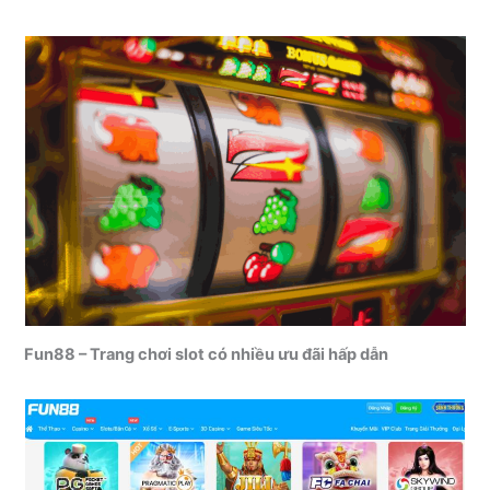
Fun88 – Trang chơi slot có nhiều ưu đãi hấp dẫn