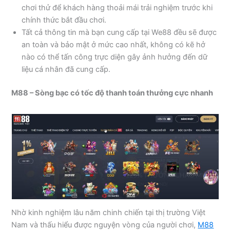
chơi thử để khách hàng thoải mái trải nghiệm trước khi
chính thức bắt đầu chơi.
Tất cả thông tin mà bạn cung cấp tại We88 đều sẽ được
an toàn và bảo mật ở mức cao nhất, không có kẽ hở
nào có thể tấn công trực diện gây ảnh hưởng đến dữ
liệu cá nhân đã cung cấp.
M88 – Sòng bạc có tốc độ thanh toán thưởng cực nhanh
Nhờ kinh nghiệm lâu năm chinh chiến tại thị trường Việt
Nam và thấu hiểu được nguyện vòng của người chơi,
M88