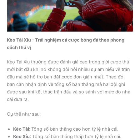
Kèo Tài Xỉu – Trải nghiệm cá cược bóng đá theo phong
cách thú vị
Kèo Tài Xỉu thường được đánh giá cao trong giới cược thủ
mới bắt đầu khi nó không đòi hỏi nhiều sự am hiểu về trận
đấu mà sẽ hỗ trợ bạn đặt cược đơn giản nhất. Theo đó,
bạn cần nhận định về tổng số bàn thắng mà hai đội ghi
được sau khi kết thúc trận đấu và so sánh với mức do nhà
cái đưa ra.
Cụ thể như sau:
Kèo Tài:
Tổng số bàn thắng cao hơn tỷ lệ nhà cái.
Kèo Xỉu
: Tổng số bàn thắng thấp hơn tỷ lệ nhà cái.