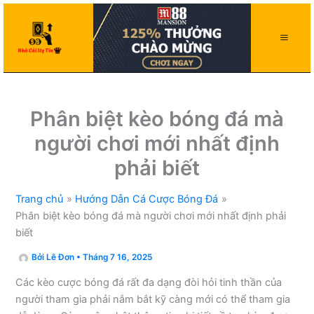
Nhảy
tới
nội
dung
Phân biệt kèo bóng đá mà
người chơi mới nhất định
phải biết
Trang chủ
Hướng Dẫn Cá Cược Bóng Đá
Phân biệt kèo bóng đá mà người chơi mới nhất định phải
biết
Bởi
Lê Đơn
•
Tháng 7 16, 2025
Các kèo cược bóng đá rất đa dạng đòi hỏi tinh thần của
người tham gia phải nắm bắt kỹ càng mới có thể tham gia