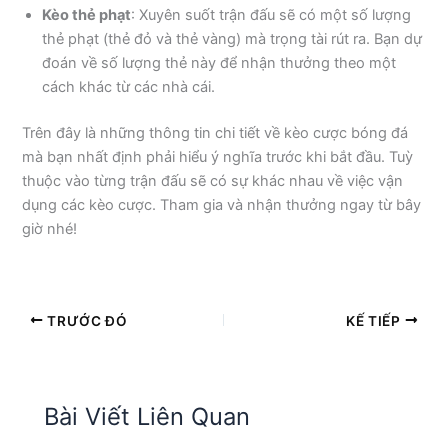
Kèo thẻ phạt
: Xuyên suốt trận đấu sẽ có một số lượng
thẻ phạt (thẻ đỏ và thẻ vàng) mà trọng tài rút ra. Bạn dự
đoán về số lượng thẻ này để nhận thưởng theo một
cách khác từ các nhà cái.
Trên đây là những thông tin chi tiết về kèo cược bóng đá
mà bạn nhất định phải hiểu ý nghĩa trước khi bắt đầu. Tuỳ
thuộc vào từng trận đấu sẽ có sự khác nhau về việc vận
dụng các kèo cược. Tham gia và nhận thưởng ngay từ bây
giờ nhé!
TRƯỚC ĐÓ
KẾ TIẾP
Bài Viết Liên Quan