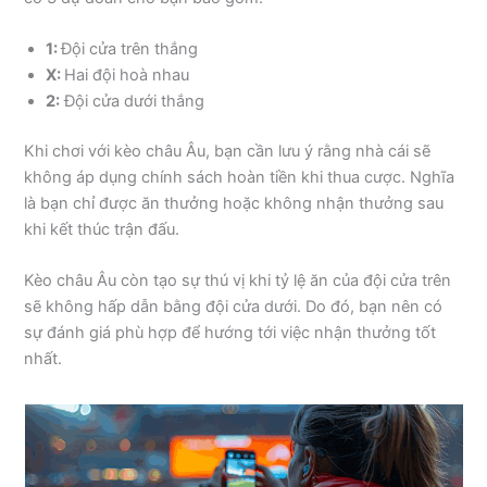
1:
Đội cửa trên thắng
X:
Hai đội hoà nhau
2:
Đội cửa dưới thắng
Khi chơi với kèo châu Âu, bạn cần lưu ý rằng nhà cái sẽ
không áp dụng chính sách hoàn tiền khi thua cược. Nghĩa
là bạn chỉ được ăn thưởng hoặc không nhận thưởng sau
khi kết thúc trận đấu.
Kèo châu Âu còn tạo sự thú vị khi tỷ lệ ăn của đội cửa trên
sẽ không hấp dẫn bằng đội cửa dưới. Do đó, bạn nên có
sự đánh giá phù hợp để hướng tới việc nhận thưởng tốt
nhất.